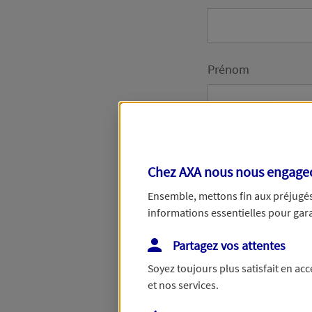
Prénom
Date de Naissance
Chez AXA nous nous engageon
Ensemble, mettons fin aux préjugés 
informations essentielles pour garan
Numéro de télépho
Partagez vos attentes
Soyez toujours plus satisfait en ac
et nos services.
Adresse email