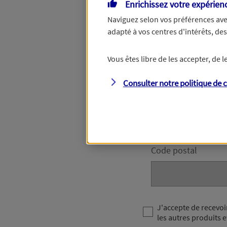
Enrichissez votre expérien
Naviguez selon vos préférences ave
adapté à vos centres d'intérêts, d
Votre numéro de téléphon
accompagner dans les pro
Vous êtes libre de les accepter, de
Votre domici
Consulter notre politique de
c
Adresse (N° et nom 
Code postal
J'accepte de recevoi
les autres produits e