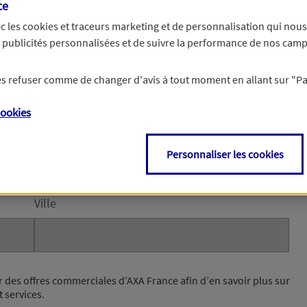
ce
c les
cookies et traceurs
marketing et de personnalisation qui nous
es publicités personnalisées et de suivre la performance de nos cam
e et votre email permettront à nos conseillers de vous contacter afin de pr
chaines étapes de votre souscription.
 les refuser comme de changer d'avis à tout moment en allant sur
"P
le
ookies
de la rue)
Personnaliser les cookies
Ville
r des offres commerciales d’AXA France afin d’en savoir plus sur
t services.