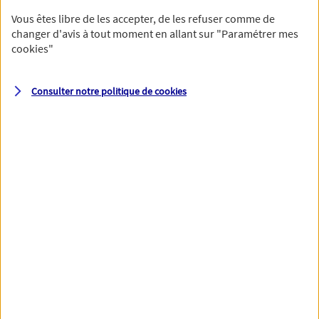
Vous êtes libre de les accepter, de les refuser comme de
changer d'avis à tout moment en allant sur
"Paramétrer mes
cookies
"
Votre numéro de téléphone et votre email permettront à nos
conseillers de vous contacter afin de préciser votre besoin et vous
accompagner dans les prochaines étapes de votre souscription.
Consulter notre politique de
cookies
Votre domicile
Adresse (N° et nom de la rue)
Code postal
Ville