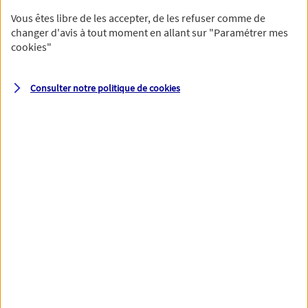
Vous êtes libre de les accepter, de les refuser comme de
changer d'avis à tout moment en allant sur
"Paramétrer mes
cookies
"
Votre numéro de téléphone et votre email permettront à nos
conseillers de vous contacter afin de préciser votre besoin et vous
accompagner dans les prochaines étapes de votre souscription.
Consulter notre politique de
cookies
Votre domicile
Adresse (N° et nom de la rue)
Code postal
Ville