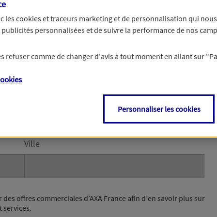
ce
c les
cookies et traceurs
marketing et de personnalisation qui nous
es publicités personnalisées et de suivre la performance de nos cam
e et votre email permettront à nos conseillers de vous contacter afin de pr
chaines étapes de votre souscription.
 les refuser comme de changer d'avis à tout moment en allant sur
"P
le
ookies
de la rue)
Personnaliser les cookies
Ville
r des offres commerciales d’AXA France afin d’en savoir plus sur
t services.