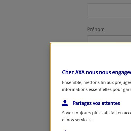
Prénom
Date de Naissance
Chez AXA nous nous engageon
Ensemble, mettons fin aux préjugés 
informations essentielles pour garan
Numéro de télépho
Partagez vos attentes
Soyez toujours plus satisfait en ac
et nos services.
Adresse email