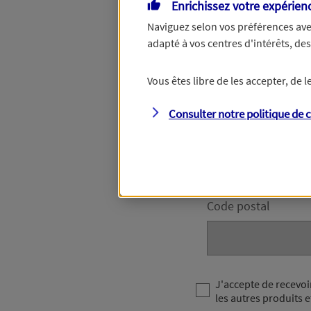
Enrichissez votre expérien
Naviguez selon vos préférences ave
adapté à vos centres d'intérêts, d
Votre numéro de téléphon
accompagner dans les pro
Vous êtes libre de les accepter, de
Votre domici
Consulter notre politique de
c
Adresse (N° et nom 
Code postal
J'accepte de recevoi
les autres produits e