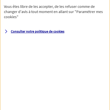
Vous êtes libre de les accepter, de les refuser comme de
changer d'avis à tout moment en allant sur
"Paramétrer mes
cookies
"
Votre numéro de téléphone et votre email permettront à nos
conseillers de vous contacter afin de préciser votre besoin et vous
accompagner dans les prochaines étapes de votre souscription.
Consulter notre politique de
cookies
Votre domicile
Adresse (N° et nom de la rue)
Code postal
Ville