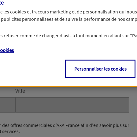
ce
c les
cookies et traceurs
marketing et de personnalisation qui nous
es publicités personnalisées et de suivre la performance de nos cam
e et votre email permettront à nos conseillers de vous contacter afin de pr
chaines étapes de votre souscription.
 les refuser comme de changer d'avis à tout moment en allant sur
"P
le
ookies
de la rue)
Personnaliser les cookies
Ville
r des offres commerciales d’AXA France afin d’en savoir plus sur
t services.