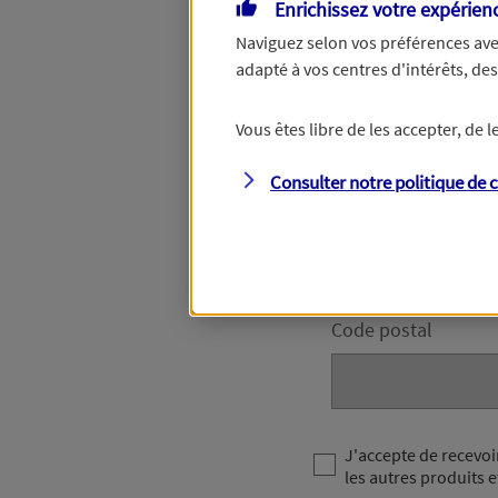
Enrichissez votre expérien
Naviguez selon vos préférences ave
adapté à vos centres d'intérêts, d
Votre numéro de téléphon
accompagner dans les pro
Vous êtes libre de les accepter, de
Votre domici
Consulter notre politique de
c
Adresse (N° et nom 
Code postal
J'accepte de recevoi
les autres produits e