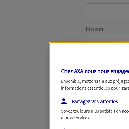
Prénom
Date de Naissance
Chez AXA nous nous engageon
Ensemble, mettons fin aux préjugés 
informations essentielles pour garan
Numéro de télépho
Partagez vos attentes
Soyez toujours plus satisfait en ac
et nos services.
Adresse email