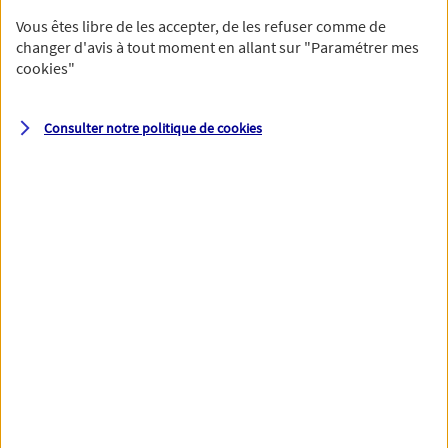
Vous êtes libre de les accepter, de les refuser comme de
changer d'avis à tout moment en allant sur
"Paramétrer mes
cookies
"
Votre numéro de téléphone et votre email permettront à nos
conseillers de vous contacter afin de préciser votre besoin et vous
accompagner dans les prochaines étapes de votre souscription.
Consulter notre politique de
cookies
Votre domicile
Adresse (N° et nom de la rue)
Code postal
Ville