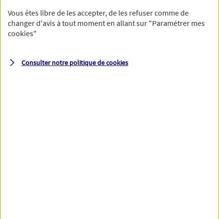
Vous êtes libre de les accepter, de les refuser comme de
changer d'avis à tout moment en allant sur
"Paramétrer mes
cookies
"
Votre numéro de téléphone et votre email permettront à nos
conseillers de vous contacter afin de préciser votre besoin et vous
accompagner dans les prochaines étapes de votre souscription.
Consulter notre politique de
cookies
Votre domicile
Adresse (N° et nom de la rue)
Code postal
Ville