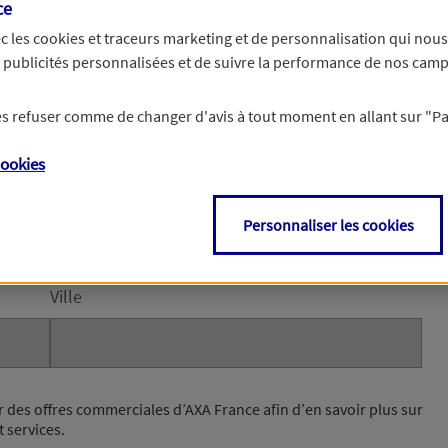
ce
c les
cookies et traceurs
marketing et de personnalisation qui nous
es publicités personnalisées et de suivre la performance de nos cam
e et votre email permettront à nos conseillers de vous contacter afin de pr
chaines étapes de votre souscription.
 les refuser comme de changer d'avis à tout moment en allant sur
"P
le
ookies
de la rue)
Personnaliser les cookies
Ville
r des offres commerciales d’AXA France afin d’en savoir plus sur
t services.