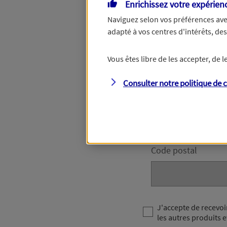
Enrichissez votre expérien
Naviguez selon vos préférences ave
adapté à vos centres d'intérêts, d
Votre numéro de téléphon
accompagner dans les pro
Vous êtes libre de les accepter, de
Votre domici
Consulter notre politique de
c
Adresse (N° et nom 
Code postal
J'accepte de recevoi
les autres produits e