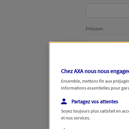
Prénom
Date de Naissance
Chez AXA nous nous engageon
Ensemble, mettons fin aux préjugés 
informations essentielles pour garan
Numéro de télépho
Partagez vos attentes
Soyez toujours plus satisfait en ac
et nos services.
Adresse email