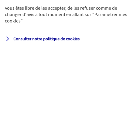
Vous êtes libre de les accepter, de les refuser comme de
changer d'avis à tout moment en allant sur
"Paramétrer mes
cookies
"
Votre numéro de téléphone et votre email permettront à nos
conseillers de vous contacter afin de préciser votre besoin et vous
accompagner dans les prochaines étapes de votre souscription.
Consulter notre politique de
cookies
Votre domicile
Adresse (N° et nom de la rue)
Code postal
Ville