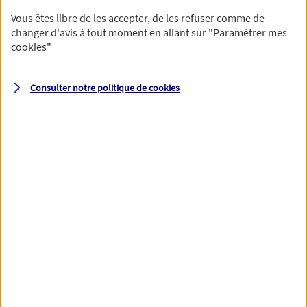
Vous êtes libre de les accepter, de les refuser comme de
changer d'avis à tout moment en allant sur
"Paramétrer mes
cookies
"
Votre numéro de téléphone et votre email permettront à nos
conseillers de vous contacter afin de préciser votre besoin et vous
accompagner dans les prochaines étapes de votre souscription.
Consulter notre politique de
cookies
Votre domicile
Adresse (N° et nom de la rue)
Code postal
Ville