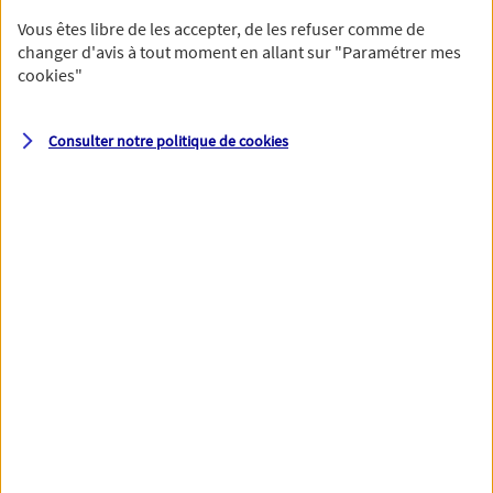
Vous êtes libre de les accepter, de les refuser comme de
changer d'avis à tout moment en allant sur
"Paramétrer mes
cookies
"
Votre numéro de téléphone et votre email permettront à nos
conseillers de vous contacter afin de préciser votre besoin et vous
accompagner dans les prochaines étapes de votre souscription.
Consulter notre politique de
cookies
Votre domicile
Adresse (N° et nom de la rue)
Code postal
Ville