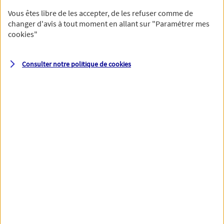
Vous êtes libre de les accepter, de les refuser comme de
changer d'avis à tout moment en allant sur
"Paramétrer mes
cookies
"
Votre numéro de téléphone et votre email permettront à nos
conseillers de vous contacter afin de préciser votre besoin et vous
accompagner dans les prochaines étapes de votre souscription.
Consulter notre politique de
cookies
Votre domicile
Adresse (N° et nom de la rue)
Code postal
Ville