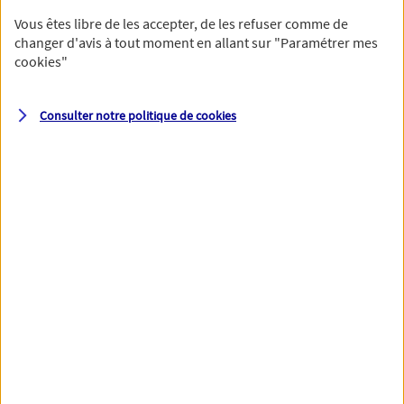
Vous êtes libre de les accepter, de les refuser comme de
changer d'avis à tout moment en allant sur
"Paramétrer mes
cookies
"
Votre numéro de téléphone et votre email permettront à nos
conseillers de vous contacter afin de préciser votre besoin et vous
accompagner dans les prochaines étapes de votre souscription.
Consulter notre politique de
cookies
Votre domicile
Adresse (N° et nom de la rue)
Code postal
Ville