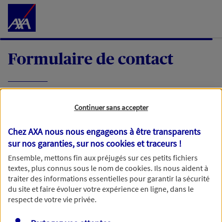
Accéder au Contenu
Formulaire de contact
Expliquez-nous en quelques mots votre
Continuer sans accepter
demande, nous vous répondrons dans les
meilleurs délais par mail ou par téléphone.
Chez AXA nous nous engageons à être transparents
sur nos garanties, sur nos
cookies et traceurs
!
Votre message :
Ensemble, mettons fin aux préjugés sur ces petits fichiers
textes, plus connus sous le nom de
cookies
. Ils nous aident à
traiter des informations essentielles pour garantir la sécurité
du site et faire évoluer votre expérience en ligne, dans le
respect de votre vie privée.