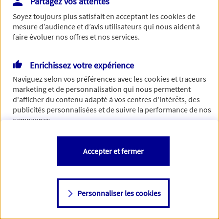
Partagez vos attentes
Vous disposez de droits sur les informations vous concernant. Pour
Soyez toujours plus satisfait en acceptant les
cookies
de
plus d’informations,
cliquez ici
.
mesure d’audience et d’avis utilisateurs qui nous aident à
faire évoluer nos offres et nos services.
Enrichissez votre expérience
Naviguez selon vos préférences avec les
cookies et traceurs
marketing et de personnalisation qui nous permettent
d'afficher du contenu adapté à vos centres d'intérêts, des
publicités personnalisées et de suivre la performance de nos
campagnes.
Vous êtes libre de les accepter, de les refuser comme de
Accepter et fermer
changer d'avis à tout moment en allant sur
"Paramétrer mes
cookies
"
Personnaliser les cookies
Consulter notre politique de
cookies
Étape suivante