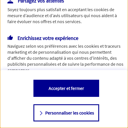
Partagez vos attentes
Vous disposez de droits sur les informations vous concernant. Pour
Soyez toujours plus satisfait en acceptant les
cookies
de
plus d’informations,
cliquez ici
.
mesure d’audience et d’avis utilisateurs qui nous aident à
faire évoluer nos offres et nos services.
Enrichissez votre expérience
Naviguez selon vos préférences avec les
cookies et traceurs
marketing et de personnalisation qui nous permettent
d'afficher du contenu adapté à vos centres d'intérêts, des
publicités personnalisées et de suivre la performance de nos
campagnes.
Vous êtes libre de les accepter, de les refuser comme de
Accepter et fermer
changer d'avis à tout moment en allant sur
"Paramétrer mes
cookies
"
Personnaliser les cookies
Consulter notre politique de
cookies
Étape suivante