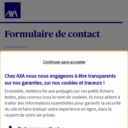
Accéder au Contenu
Formulaire de contact
Expliquez-nous en quelques mots votre
Continuer sans accepter
demande, nous vous répondrons dans les
meilleurs délais par mail ou par téléphone.
Chez AXA nous nous engageons à être transparents
sur nos garanties, sur nos
cookies et traceurs
!
Votre message :
Ensemble, mettons fin aux préjugés sur ces petits fichiers
textes, plus connus sous le nom de
cookies
. Ils nous aident à
traiter des informations essentielles pour garantir la sécurité
du site et faire évoluer votre expérience en ligne, dans le
respect de votre vie privée.