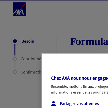
Accéder au Contenu
Formula
Besoin
Coordonnées
Expliquez-nous en
délais par mail ou
Confirmation
Chez AXA nous nous engageon
Votre message :
Ensemble, mettons fin aux préjugés 
informations essentielles pour garan
Partagez vos attentes