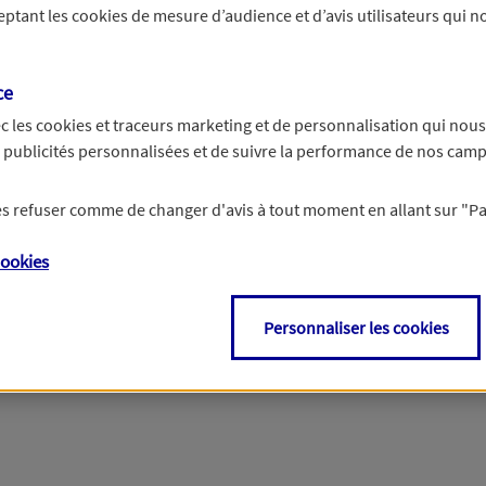
ceptant les
cookies
de mesure d’audience et d’avis utilisateurs qui no
r les informations vous concernant. Pour plus d’informations,
cliquez ici
.
ce
c les
cookies et traceurs
marketing et de personnalisation qui nous
es publicités personnalisées et de suivre la performance de nos cam
 les refuser comme de changer d'avis à tout moment en allant sur
"P
ookies
Personnaliser les cookies