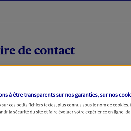
ire de contact
 quelques mots votre demande, nous vous répondrons 
 par téléphone.
s à être transparents sur nos garanties, sur nos
cook
sur ces petits fichiers textes, plus connus sous le nom de
cookies
.
tir la sécurité du site et faire évoluer votre expérience en ligne, da