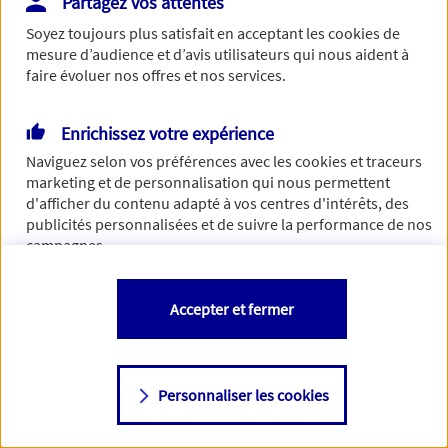
Partagez vos attentes
Vous disposez de droits sur les informations vous concernant. Pour
Soyez toujours plus satisfait en acceptant les
cookies
de
plus d’informations,
cliquez ici
.
mesure d’audience et d’avis utilisateurs qui nous aident à
faire évoluer nos offres et nos services.
Enrichissez votre expérience
Naviguez selon vos préférences avec les
cookies et traceurs
marketing et de personnalisation qui nous permettent
d'afficher du contenu adapté à vos centres d'intérêts, des
publicités personnalisées et de suivre la performance de nos
campagnes.
Vous êtes libre de les accepter, de les refuser comme de
Accepter et fermer
changer d'avis à tout moment en allant sur
"Paramétrer mes
cookies
"
Personnaliser les cookies
Consulter notre politique de
cookies
Étape suivante