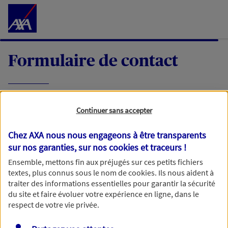
Accéder au Contenu
Formulaire de contact
Expliquez-nous en quelques mots votre
Continuer sans accepter
demande, nous vous répondrons dans les
meilleurs délais par mail ou par téléphone.
Chez AXA nous nous engageons à être transparents
sur nos garanties, sur nos
cookies et traceurs
!
Votre message :
Ensemble, mettons fin aux préjugés sur ces petits fichiers
textes, plus connus sous le nom de
cookies
. Ils nous aident à
traiter des informations essentielles pour garantir la sécurité
du site et faire évoluer votre expérience en ligne, dans le
respect de votre vie privée.