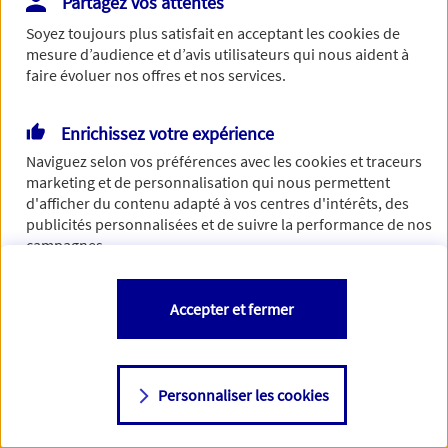
Partagez vos attentes
Vous disposez de droits sur les informations vous concernant. Pour
Soyez toujours plus satisfait en acceptant les
cookies
de
plus d’informations,
cliquez ici
.
mesure d’audience et d’avis utilisateurs qui nous aident à
faire évoluer nos offres et nos services.
Enrichissez votre expérience
Naviguez selon vos préférences avec les
cookies et traceurs
marketing et de personnalisation qui nous permettent
d'afficher du contenu adapté à vos centres d'intérêts, des
publicités personnalisées et de suivre la performance de nos
campagnes.
Vous êtes libre de les accepter, de les refuser comme de
Accepter et fermer
changer d'avis à tout moment en allant sur
"Paramétrer mes
cookies
"
Personnaliser les cookies
Consulter notre politique de
cookies
Étape suivante