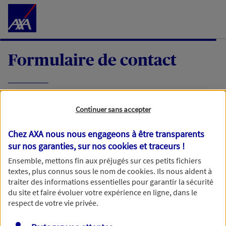
Accéder au Contenu
Formulaire de contact
Expliquez-nous en quelques mots votre
Continuer sans accepter
demande, nous vous répondrons dans les
meilleurs délais par mail ou par téléphone.
Chez AXA nous nous engageons à être transparents
sur nos garanties, sur nos
cookies et traceurs
!
Votre message :
Ensemble, mettons fin aux préjugés sur ces petits fichiers
textes, plus connus sous le nom de
cookies
. Ils nous aident à
traiter des informations essentielles pour garantir la sécurité
du site et faire évoluer votre expérience en ligne, dans le
respect de votre vie privée.