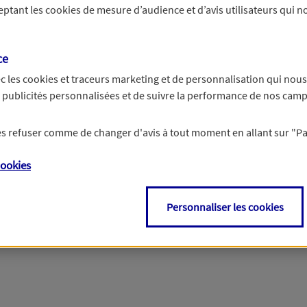
ceptant les
cookies
de mesure d’audience et d’avis utilisateurs qui no
r les informations vous concernant. Pour plus d’informations,
cliquez ici
.
ce
c les
cookies et traceurs
marketing et de personnalisation qui nous
es publicités personnalisées et de suivre la performance de nos cam
 les refuser comme de changer d'avis à tout moment en allant sur
"P
ookies
Personnaliser les cookies