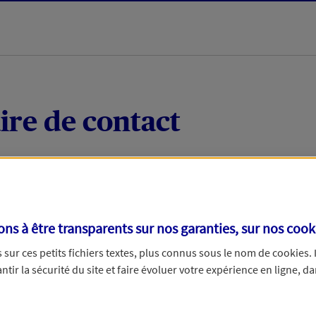
ire de contact
 quelques mots votre demande, nous vous répondrons 
 par téléphone.
s à être transparents sur nos garanties, sur nos
cook
sur ces petits fichiers textes, plus connus sous le nom de
cookies
.
tir la sécurité du site et faire évoluer votre expérience en ligne, da