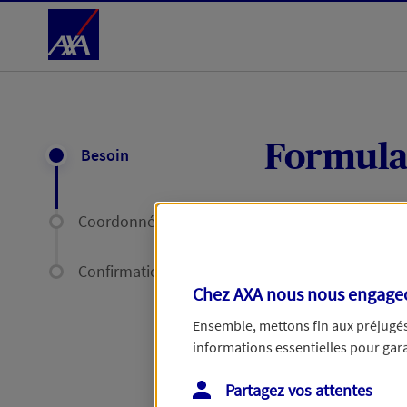
Accéder au Contenu
Formula
Besoin
Coordonnées
Expliquez-nous en
délais par mail ou
Confirmation
Chez AXA nous nous engageon
Votre message :
Ensemble, mettons fin aux préjugés 
informations essentielles pour garan
Partagez vos attentes