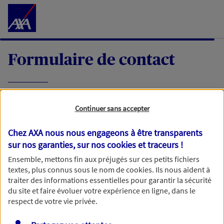
Accéder au Contenu
Formulaire de contact
Expliquez-nous en quelques mots votre
Continuer sans accepter
demande, nous vous répondrons dans les
meilleurs délais par mail ou par téléphone.
Chez AXA nous nous engageons à être transparents
sur nos garanties, sur nos
cookies et traceurs
!
Votre message :
Ensemble, mettons fin aux préjugés sur ces petits fichiers
textes, plus connus sous le nom de
cookies
. Ils nous aident à
traiter des informations essentielles pour garantir la sécurité
du site et faire évoluer votre expérience en ligne, dans le
respect de votre vie privée.