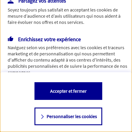
Partagez vos attentes
Vous disposez de droits sur les informations vous concernant. Pour
Soyez toujours plus satisfait en acceptant les
cookies
de
plus d’informations,
cliquez ici
.
mesure d’audience et d’avis utilisateurs qui nous aident à
faire évoluer nos offres et nos services.
Enrichissez votre expérience
Naviguez selon vos préférences avec les
cookies et traceurs
marketing et de personnalisation qui nous permettent
d'afficher du contenu adapté à vos centres d'intérêts, des
publicités personnalisées et de suivre la performance de nos
campagnes.
Vous êtes libre de les accepter, de les refuser comme de
Accepter et fermer
changer d'avis à tout moment en allant sur
"Paramétrer mes
cookies
"
Personnaliser les cookies
Consulter notre politique de
cookies
Étape suivante