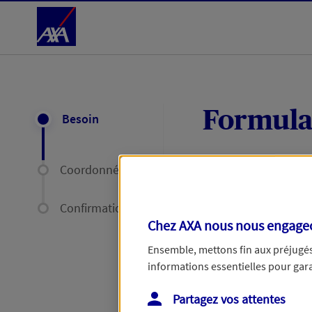
Accéder au Contenu
Formula
Besoin
Coordonnées
Expliquez-nous en
délais par mail ou
Confirmation
Chez AXA nous nous engageon
Votre message :
Ensemble, mettons fin aux préjugés 
informations essentielles pour garan
Partagez vos attentes