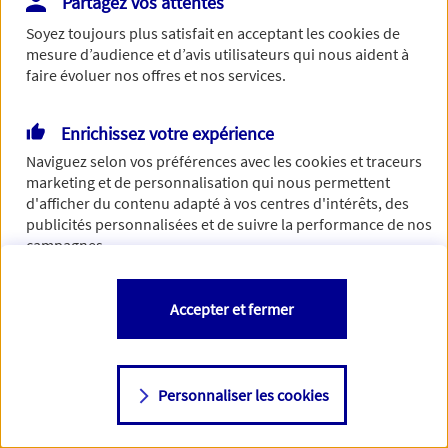
Partagez vos attentes
Vous disposez de droits sur les informations vous concernant. Pour
Soyez toujours plus satisfait en acceptant les
cookies
de
plus d’informations,
cliquez ici
.
mesure d’audience et d’avis utilisateurs qui nous aident à
faire évoluer nos offres et nos services.
Enrichissez votre expérience
Naviguez selon vos préférences avec les
cookies et traceurs
marketing et de personnalisation qui nous permettent
d'afficher du contenu adapté à vos centres d'intérêts, des
publicités personnalisées et de suivre la performance de nos
campagnes.
Vous êtes libre de les accepter, de les refuser comme de
Accepter et fermer
changer d'avis à tout moment en allant sur
"Paramétrer mes
cookies
"
Personnaliser les cookies
Consulter notre politique de
cookies
Étape suivante