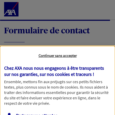
Accéder au Contenu
Formulaire de contact
Expliquez-nous en quelques mots votre
Continuer sans accepter
demande, nous vous répondrons dans les
meilleurs délais par mail ou par téléphone.
Chez AXA nous nous engageons à être transparents
sur nos garanties, sur nos
cookies et traceurs
!
Votre message :
Ensemble, mettons fin aux préjugés sur ces petits fichiers
textes, plus connus sous le nom de
cookies
. Ils nous aident à
traiter des informations essentielles pour garantir la sécurité
du site et faire évoluer votre expérience en ligne, dans le
respect de votre vie privée.