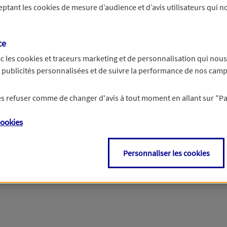
ceptant les
cookies
de mesure d’audience et d’avis utilisateurs qui no
r les informations vous concernant. Pour plus d’informations,
cliquez ici
.
ce
c les
cookies et traceurs
marketing et de personnalisation qui nous
es publicités personnalisées et de suivre la performance de nos cam
 les refuser comme de changer d'avis à tout moment en allant sur
"P
ookies
Personnaliser les cookies