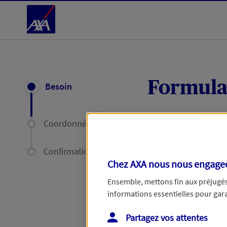
Accéder au Contenu
Formula
Besoin
Coordonnées
Expliquez-nous en
délais par mail ou
Confirmation
Chez AXA nous nous engageon
Votre message :
Ensemble, mettons fin aux préjugés 
informations essentielles pour garan
Partagez vos attentes