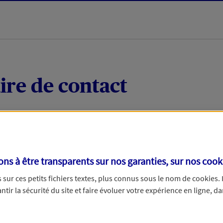
ire de contact
 quelques mots votre demande, nous vous répondrons 
 par téléphone.
s à être transparents sur nos garanties, sur nos
cook
sur ces petits fichiers textes, plus connus sous le nom de
cookies
.
tir la sécurité du site et faire évoluer votre expérience en ligne, da