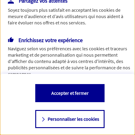
Partagez vos attentes
Vous disposez de droits sur les informations vous concernant. Pour
Soyez toujours plus satisfait en acceptant les
cookies
de
plus d’informations,
cliquez ici
.
mesure d’audience et d’avis utilisateurs qui nous aident à
faire évoluer nos offres et nos services.
Enrichissez votre expérience
Naviguez selon vos préférences avec les
cookies et traceurs
marketing et de personnalisation qui nous permettent
d'afficher du contenu adapté à vos centres d'intérêts, des
publicités personnalisées et de suivre la performance de nos
campagnes.
Vous êtes libre de les accepter, de les refuser comme de
Accepter et fermer
changer d'avis à tout moment en allant sur
"Paramétrer mes
cookies
"
Personnaliser les cookies
Consulter notre politique de
cookies
Étape suivante