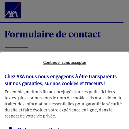
Accéder au Contenu
Formulaire de contact
Expliquez-nous en quelques mots votre
Continuer sans accepter
demande, nous vous répondrons dans les
meilleurs délais par mail ou par téléphone.
Chez AXA nous nous engageons à être transparents
sur nos garanties, sur nos
cookies et traceurs
!
Votre message :
Ensemble, mettons fin aux préjugés sur ces petits fichiers
textes, plus connus sous le nom de
cookies
. Ils nous aident à
traiter des informations essentielles pour garantir la sécurité
du site et faire évoluer votre expérience en ligne, dans le
respect de votre vie privée.