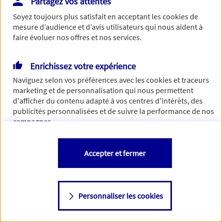
Partagez vos attentes
Vous disposez de droits sur les informations vous concernant. Pour
Soyez toujours plus satisfait en acceptant les
cookies
de
plus d’informations,
cliquez ici
.
mesure d’audience et d’avis utilisateurs qui nous aident à
faire évoluer nos offres et nos services.
Enrichissez votre expérience
Naviguez selon vos préférences avec les
cookies et traceurs
marketing et de personnalisation qui nous permettent
d'afficher du contenu adapté à vos centres d'intérêts, des
publicités personnalisées et de suivre la performance de nos
campagnes.
Vous êtes libre de les accepter, de les refuser comme de
Accepter et fermer
changer d'avis à tout moment en allant sur
"Paramétrer mes
cookies
"
Personnaliser les cookies
Consulter notre politique de
cookies
Étape suivante