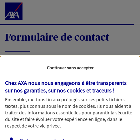
Accéder au Contenu
Formulaire de contact
Expliquez-nous en quelques mots votre
Continuer sans accepter
demande, nous vous répondrons dans les
meilleurs délais par mail ou par téléphone.
Chez AXA nous nous engageons à être transparents
sur nos garanties, sur nos
cookies et traceurs
!
Votre message :
Ensemble, mettons fin aux préjugés sur ces petits fichiers
textes, plus connus sous le nom de
cookies
. Ils nous aident à
traiter des informations essentielles pour garantir la sécurité
du site et faire évoluer votre expérience en ligne, dans le
respect de votre vie privée.