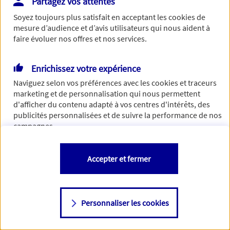
Partagez vos attentes
Vous disposez de droits sur les informations vous concernant. Pour
Soyez toujours plus satisfait en acceptant les
cookies
de
plus d’informations,
cliquez ici
.
mesure d’audience et d’avis utilisateurs qui nous aident à
faire évoluer nos offres et nos services.
Enrichissez votre expérience
Naviguez selon vos préférences avec les
cookies et traceurs
marketing et de personnalisation qui nous permettent
d'afficher du contenu adapté à vos centres d'intérêts, des
publicités personnalisées et de suivre la performance de nos
campagnes.
Vous êtes libre de les accepter, de les refuser comme de
Accepter et fermer
changer d'avis à tout moment en allant sur
"Paramétrer mes
cookies
"
Personnaliser les cookies
Consulter notre politique de
cookies
Étape suivante