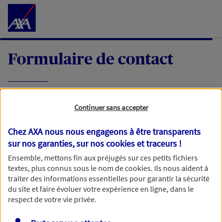
Accéder au Contenu
Formulaire de contact
Expliquez-nous en quelques mots votre
Continuer sans accepter
demande, nous vous répondrons dans les
meilleurs délais par mail ou par téléphone.
Chez AXA nous nous engageons à être transparents
sur nos garanties, sur nos
cookies et traceurs
!
Votre message :
Ensemble, mettons fin aux préjugés sur ces petits fichiers
textes, plus connus sous le nom de
cookies
. Ils nous aident à
traiter des informations essentielles pour garantir la sécurité
du site et faire évoluer votre expérience en ligne, dans le
respect de votre vie privée.