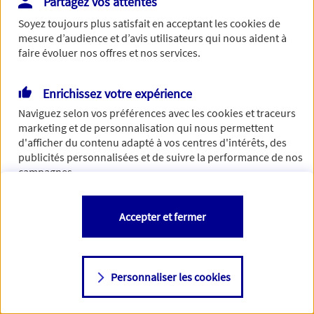
Partagez vos attentes
Vous disposez de droits sur les informations vous concernant. Pour
Soyez toujours plus satisfait en acceptant les
cookies
de
plus d’informations,
cliquez ici
.
mesure d’audience et d’avis utilisateurs qui nous aident à
faire évoluer nos offres et nos services.
Enrichissez votre expérience
Naviguez selon vos préférences avec les
cookies et traceurs
marketing et de personnalisation qui nous permettent
d'afficher du contenu adapté à vos centres d'intérêts, des
publicités personnalisées et de suivre la performance de nos
campagnes.
Vous êtes libre de les accepter, de les refuser comme de
Accepter et fermer
changer d'avis à tout moment en allant sur
"Paramétrer mes
cookies
"
Personnaliser les cookies
Consulter notre politique de
cookies
Étape suivante