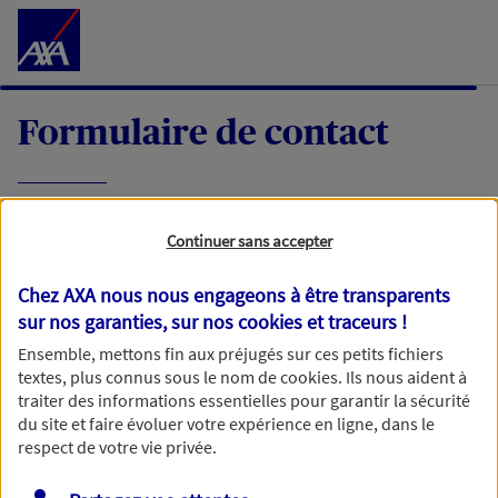
Accéder au Contenu
Formulaire de contact
Expliquez-nous en quelques mots votre
Continuer sans accepter
demande, nous vous répondrons dans les
meilleurs délais par mail ou par téléphone.
Chez AXA nous nous engageons à être transparents
sur nos garanties, sur nos
cookies et traceurs
!
Votre message :
Ensemble, mettons fin aux préjugés sur ces petits fichiers
textes, plus connus sous le nom de
cookies
. Ils nous aident à
traiter des informations essentielles pour garantir la sécurité
du site et faire évoluer votre expérience en ligne, dans le
respect de votre vie privée.