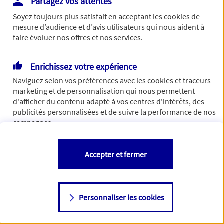
Partagez vos attentes
Vous disposez de droits sur les informations vous concernant. Pour
Soyez toujours plus satisfait en acceptant les
cookies
de
plus d’informations,
cliquez ici
.
mesure d’audience et d’avis utilisateurs qui nous aident à
faire évoluer nos offres et nos services.
Enrichissez votre expérience
Naviguez selon vos préférences avec les
cookies et traceurs
marketing et de personnalisation qui nous permettent
d'afficher du contenu adapté à vos centres d'intérêts, des
publicités personnalisées et de suivre la performance de nos
campagnes.
Vous êtes libre de les accepter, de les refuser comme de
Accepter et fermer
changer d'avis à tout moment en allant sur
"Paramétrer mes
cookies
"
Personnaliser les cookies
Consulter notre politique de
cookies
Étape suivante