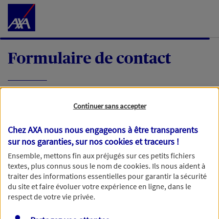
Accéder au Contenu
Formulaire de contact
Expliquez-nous en quelques mots votre
Continuer sans accepter
demande, nous vous répondrons dans les
meilleurs délais par mail ou par téléphone.
Chez AXA nous nous engageons à être transparents
sur nos garanties, sur nos
cookies et traceurs
!
Votre message :
Ensemble, mettons fin aux préjugés sur ces petits fichiers
textes, plus connus sous le nom de
cookies
. Ils nous aident à
traiter des informations essentielles pour garantir la sécurité
du site et faire évoluer votre expérience en ligne, dans le
respect de votre vie privée.