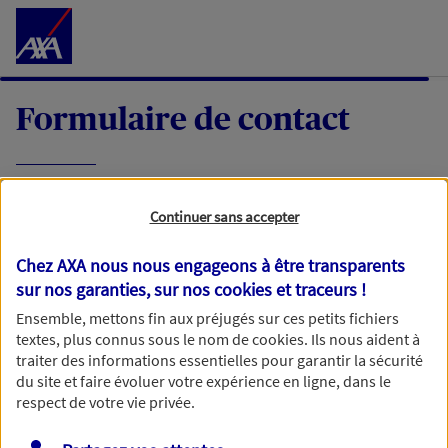
Accéder au Contenu
Formulaire de contact
Expliquez-nous en quelques mots votre
Continuer sans accepter
demande, nous vous répondrons dans les
meilleurs délais par mail ou par téléphone.
Chez AXA nous nous engageons à être transparents
sur nos garanties, sur nos
cookies et traceurs
!
Votre message :
Ensemble, mettons fin aux préjugés sur ces petits fichiers
textes, plus connus sous le nom de
cookies
. Ils nous aident à
traiter des informations essentielles pour garantir la sécurité
du site et faire évoluer votre expérience en ligne, dans le
respect de votre vie privée.