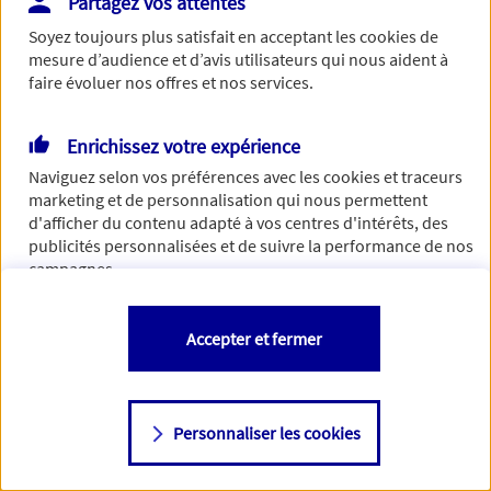
Partagez vos attentes
Vous disposez de droits sur les informations vous concernant. Pour
Soyez toujours plus satisfait en acceptant les
cookies
de
plus d’informations,
cliquez ici
.
mesure d’audience et d’avis utilisateurs qui nous aident à
faire évoluer nos offres et nos services.
Enrichissez votre expérience
Naviguez selon vos préférences avec les
cookies et traceurs
marketing et de personnalisation qui nous permettent
d'afficher du contenu adapté à vos centres d'intérêts, des
publicités personnalisées et de suivre la performance de nos
campagnes.
Vous êtes libre de les accepter, de les refuser comme de
Accepter et fermer
changer d'avis à tout moment en allant sur
"Paramétrer mes
cookies
"
Personnaliser les cookies
Consulter notre politique de
cookies
Étape suivante