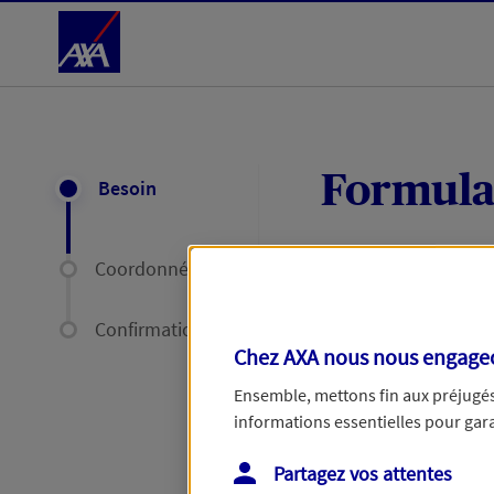
Accéder au Contenu
Formula
Besoin
Coordonnées
Expliquez-nous en
délais par mail ou
Confirmation
Chez AXA nous nous engageon
Votre message :
Ensemble, mettons fin aux préjugés 
informations essentielles pour garan
Partagez vos attentes