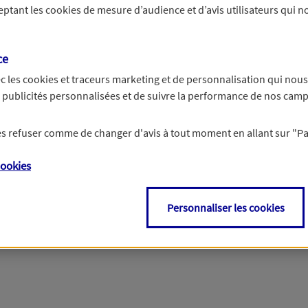
ceptant les
cookies
de mesure d’audience et d’avis utilisateurs qui no
r les informations vous concernant. Pour plus d’informations,
cliquez ici
.
ce
c les
cookies et traceurs
marketing et de personnalisation qui nous
es publicités personnalisées et de suivre la performance de nos cam
 les refuser comme de changer d'avis à tout moment en allant sur
"P
ookies
Personnaliser les cookies