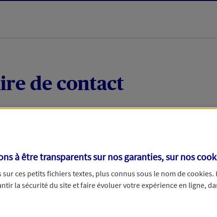
ire de contact
 quelques mots votre demande, nous vous répondrons 
 par téléphone.
s à être transparents sur nos garanties, sur nos
cook
sur ces petits fichiers textes, plus connus sous le nom de
cookies
.
tir la sécurité du site et faire évoluer votre expérience en ligne, da