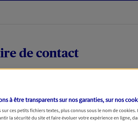
ire de contact
 quelques mots votre demande, nous vous répondrons 
 par téléphone.
s à être transparents sur nos garanties, sur nos
cook
sur ces petits fichiers textes, plus connus sous le nom de
cookies
.
tir la sécurité du site et faire évoluer votre expérience en ligne, da