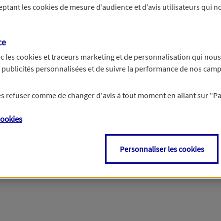
ceptant les
cookies
de mesure d’audience et d’avis utilisateurs qui no
r les informations vous concernant. Pour plus d’informations,
cliquez ici
.
ce
c les
cookies et traceurs
marketing et de personnalisation qui nous
es publicités personnalisées et de suivre la performance de nos cam
 les refuser comme de changer d'avis à tout moment en allant sur
"P
ookies
Personnaliser les cookies