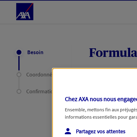
Accéder au Contenu
Formula
Besoin
Coordonnées
Expliquez-nous en
délais par mail ou
Confirmation
Chez AXA nous nous engageon
Votre message :
Ensemble, mettons fin aux préjugés 
informations essentielles pour garan
Partagez vos attentes