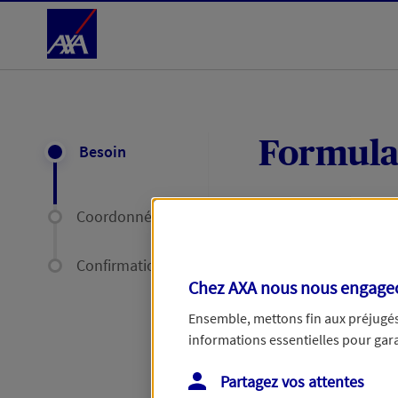
Accéder au Contenu
Formula
Besoin
Coordonnées
Expliquez-nous en
délais par mail ou
Confirmation
Chez AXA nous nous engageon
Votre message :
Ensemble, mettons fin aux préjugés 
informations essentielles pour garan
Partagez vos attentes