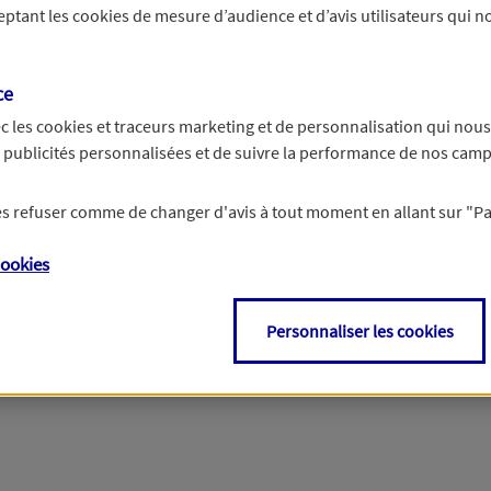
ceptant les
cookies
de mesure d’audience et d’avis utilisateurs qui no
r les informations vous concernant. Pour plus d’informations,
cliquez ici
.
ce
c les
cookies et traceurs
marketing et de personnalisation qui nous
es publicités personnalisées et de suivre la performance de nos cam
 les refuser comme de changer d'avis à tout moment en allant sur
"P
ookies
Personnaliser les cookies