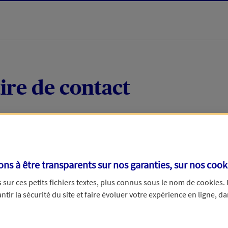
ire de contact
 quelques mots votre demande, nous vous répondrons 
 par téléphone.
s à être transparents sur nos garanties, sur nos
cook
sur ces petits fichiers textes, plus connus sous le nom de
cookies
.
tir la sécurité du site et faire évoluer votre expérience en ligne, da