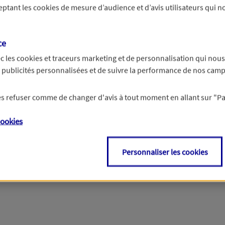
ceptant les
cookies
de mesure d’audience et d’avis utilisateurs qui no
r les informations vous concernant. Pour plus d’informations,
cliquez ici
.
ce
c les
cookies et traceurs
marketing et de personnalisation qui nous
es publicités personnalisées et de suivre la performance de nos cam
 les refuser comme de changer d'avis à tout moment en allant sur
"P
ookies
Personnaliser les cookies