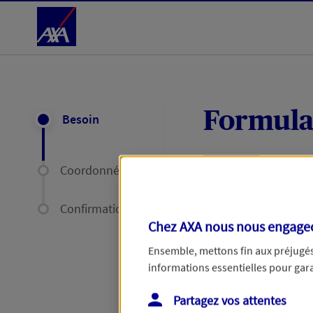
Accéder au Contenu
Formula
Besoin
Coordonnées
Expliquez-nous en
délais par mail ou
Confirmation
Chez AXA nous nous engageon
Votre message :
Ensemble, mettons fin aux préjugés 
informations essentielles pour garan
Partagez vos attentes