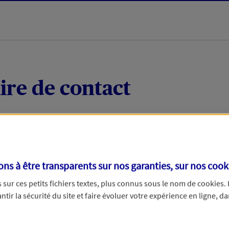
ire de contact
 quelques mots votre demande, nous vous répondrons 
 par téléphone.
s à être transparents sur nos garanties, sur nos
cook
sur ces petits fichiers textes, plus connus sous le nom de
cookies
.
tir la sécurité du site et faire évoluer votre expérience en ligne, da