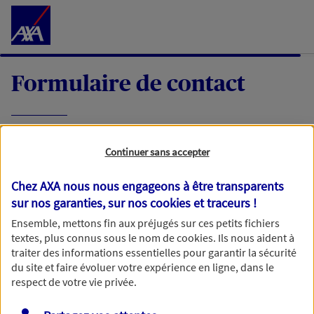
Accéder au Contenu
Formulaire de contact
Expliquez-nous en quelques mots votre
Continuer sans accepter
demande, nous vous répondrons dans les
meilleurs délais par mail ou par téléphone.
Chez AXA nous nous engageons à être transparents
sur nos garanties, sur nos
cookies et traceurs
!
Votre message :
Ensemble, mettons fin aux préjugés sur ces petits fichiers
textes, plus connus sous le nom de
cookies
. Ils nous aident à
traiter des informations essentielles pour garantir la sécurité
du site et faire évoluer votre expérience en ligne, dans le
respect de votre vie privée.