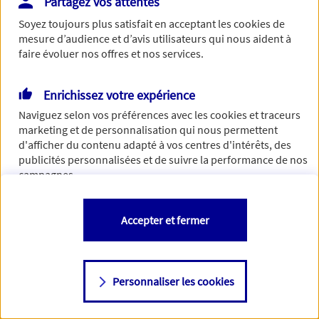
Partagez vos attentes
Vous disposez de droits sur les informations vous concernant. Pour
Soyez toujours plus satisfait en acceptant les
cookies
de
plus d’informations,
cliquez ici
.
mesure d’audience et d’avis utilisateurs qui nous aident à
faire évoluer nos offres et nos services.
Enrichissez votre expérience
Naviguez selon vos préférences avec les
cookies et traceurs
marketing et de personnalisation qui nous permettent
d'afficher du contenu adapté à vos centres d'intérêts, des
publicités personnalisées et de suivre la performance de nos
campagnes.
Vous êtes libre de les accepter, de les refuser comme de
Accepter et fermer
changer d'avis à tout moment en allant sur
"Paramétrer mes
cookies
"
Personnaliser les cookies
Consulter notre politique de
cookies
Étape suivante