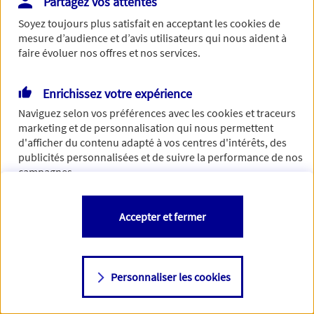
Partagez vos attentes
Vous disposez de droits sur les informations vous concernant. Pour
Soyez toujours plus satisfait en acceptant les
cookies
de
plus d’informations,
cliquez ici
.
mesure d’audience et d’avis utilisateurs qui nous aident à
faire évoluer nos offres et nos services.
Enrichissez votre expérience
Naviguez selon vos préférences avec les
cookies et traceurs
marketing et de personnalisation qui nous permettent
d'afficher du contenu adapté à vos centres d'intérêts, des
publicités personnalisées et de suivre la performance de nos
campagnes.
Vous êtes libre de les accepter, de les refuser comme de
Accepter et fermer
changer d'avis à tout moment en allant sur
"Paramétrer mes
cookies
"
Personnaliser les cookies
Consulter notre politique de
cookies
Étape suivante