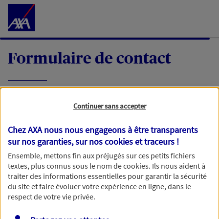
Accéder au Contenu
Formulaire de contact
Expliquez-nous en quelques mots votre
Continuer sans accepter
demande, nous vous répondrons dans les
meilleurs délais par mail ou par téléphone.
Chez AXA nous nous engageons à être transparents
sur nos garanties, sur nos
cookies et traceurs
!
Votre message :
Ensemble, mettons fin aux préjugés sur ces petits fichiers
textes, plus connus sous le nom de
cookies
. Ils nous aident à
traiter des informations essentielles pour garantir la sécurité
du site et faire évoluer votre expérience en ligne, dans le
respect de votre vie privée.