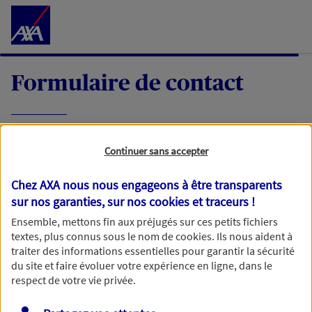
Accéder au Contenu
Formulaire de contact
Expliquez-nous en quelques mots votre
Continuer sans accepter
demande, nous vous répondrons dans les
meilleurs délais par mail ou par téléphone.
Chez AXA nous nous engageons à être transparents
sur nos garanties, sur nos
cookies et traceurs
!
Votre message :
Ensemble, mettons fin aux préjugés sur ces petits fichiers
textes, plus connus sous le nom de
cookies
. Ils nous aident à
traiter des informations essentielles pour garantir la sécurité
du site et faire évoluer votre expérience en ligne, dans le
respect de votre vie privée.