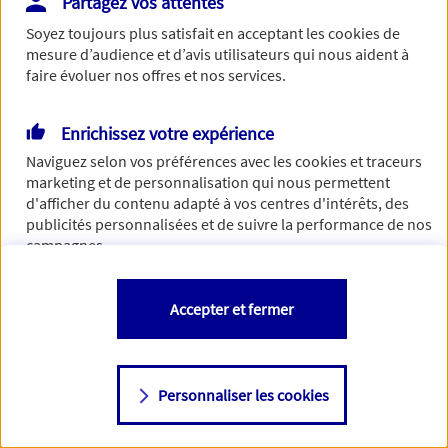
Partagez vos attentes
Vous disposez de droits sur les informations vous concernant. Pour
Soyez toujours plus satisfait en acceptant les
cookies
de
plus d’informations,
cliquez ici
.
mesure d’audience et d’avis utilisateurs qui nous aident à
faire évoluer nos offres et nos services.
Enrichissez votre expérience
Naviguez selon vos préférences avec les
cookies et traceurs
marketing et de personnalisation qui nous permettent
d'afficher du contenu adapté à vos centres d'intérêts, des
publicités personnalisées et de suivre la performance de nos
campagnes.
Vous êtes libre de les accepter, de les refuser comme de
Accepter et fermer
changer d'avis à tout moment en allant sur
"Paramétrer mes
cookies
"
Personnaliser les cookies
Consulter notre politique de
cookies
Étape suivante