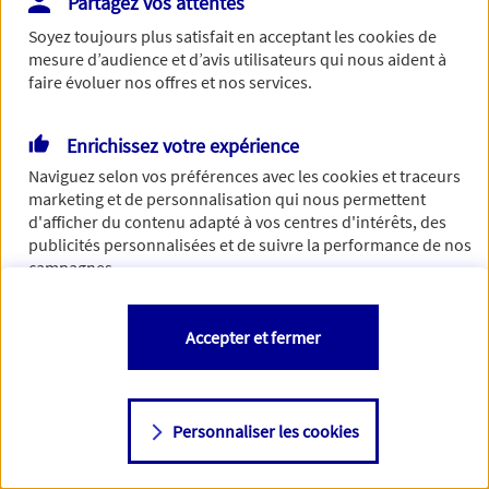
Partagez vos attentes
Vous disposez de droits sur les informations vous concernant. Pour
Soyez toujours plus satisfait en acceptant les
cookies
de
plus d’informations,
cliquez ici
.
mesure d’audience et d’avis utilisateurs qui nous aident à
faire évoluer nos offres et nos services.
Enrichissez votre expérience
Naviguez selon vos préférences avec les
cookies et traceurs
marketing et de personnalisation qui nous permettent
d'afficher du contenu adapté à vos centres d'intérêts, des
publicités personnalisées et de suivre la performance de nos
campagnes.
Vous êtes libre de les accepter, de les refuser comme de
Accepter et fermer
changer d'avis à tout moment en allant sur
"Paramétrer mes
cookies
"
Personnaliser les cookies
Consulter notre politique de
cookies
Étape suivante