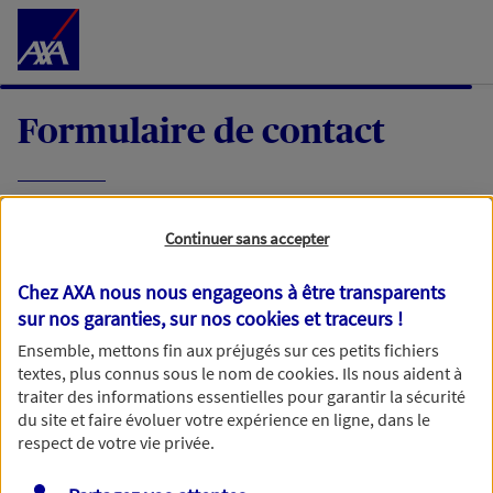
Accéder au Contenu
Formulaire de contact
Expliquez-nous en quelques mots votre
Continuer sans accepter
demande, nous vous répondrons dans les
meilleurs délais par mail ou par téléphone.
Chez AXA nous nous engageons à être transparents
sur nos garanties, sur nos
cookies et traceurs
!
Votre message :
Ensemble, mettons fin aux préjugés sur ces petits fichiers
textes, plus connus sous le nom de
cookies
. Ils nous aident à
traiter des informations essentielles pour garantir la sécurité
du site et faire évoluer votre expérience en ligne, dans le
respect de votre vie privée.