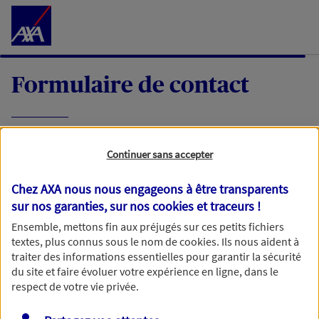
Accéder au Contenu
Formulaire de contact
Expliquez-nous en quelques mots votre
Continuer sans accepter
demande, nous vous répondrons dans les
meilleurs délais par mail ou par téléphone.
Chez AXA nous nous engageons à être transparents
sur nos garanties, sur nos
cookies et traceurs
!
Votre message :
Ensemble, mettons fin aux préjugés sur ces petits fichiers
textes, plus connus sous le nom de
cookies
. Ils nous aident à
traiter des informations essentielles pour garantir la sécurité
du site et faire évoluer votre expérience en ligne, dans le
respect de votre vie privée.