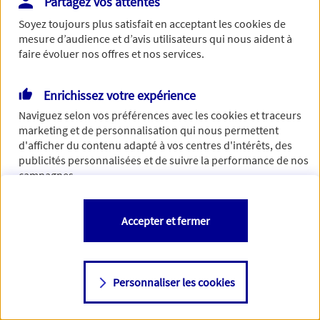
Partagez vos attentes
Vous disposez de droits sur les informations vous concernant. Pour
Soyez toujours plus satisfait en acceptant les
cookies
de
plus d’informations,
cliquez ici
.
mesure d’audience et d’avis utilisateurs qui nous aident à
faire évoluer nos offres et nos services.
Enrichissez votre expérience
Naviguez selon vos préférences avec les
cookies et traceurs
marketing et de personnalisation qui nous permettent
d'afficher du contenu adapté à vos centres d'intérêts, des
publicités personnalisées et de suivre la performance de nos
campagnes.
Vous êtes libre de les accepter, de les refuser comme de
Accepter et fermer
changer d'avis à tout moment en allant sur
"Paramétrer mes
cookies
"
Personnaliser les cookies
Consulter notre politique de
cookies
Étape suivante