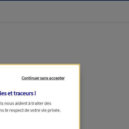
dans les meilleurs
Continuer sans accepter
ies et traceurs
!
 Ils nous aident à traiter des
ns le respect de votre vie privée.