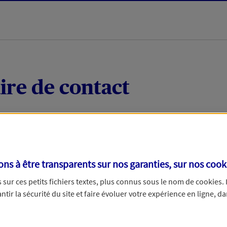
ire de contact
 quelques mots votre demande, nous vous répondrons 
 par téléphone.
s à être transparents sur nos garanties, sur nos
cook
sur ces petits fichiers textes, plus connus sous le nom de
cookies
.
tir la sécurité du site et faire évoluer votre expérience en ligne, da