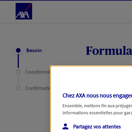
Accéder au Contenu
Formula
Besoin
Coordonnées
Expliquez-nous en
délais par mail ou
Confirmation
Chez AXA nous nous engageon
Votre message :
Ensemble, mettons fin aux préjugés 
informations essentielles pour garan
Partagez vos attentes