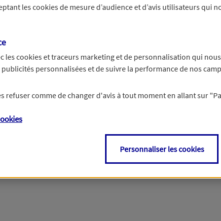
ceptant les
cookies
de mesure d’audience et d’avis utilisateurs qui no
r les informations vous concernant. Pour plus d’informations,
cliquez ici
.
ce
c les
cookies et traceurs
marketing et de personnalisation qui nous
es publicités personnalisées et de suivre la performance de nos cam
 les refuser comme de changer d'avis à tout moment en allant sur
"P
ookies
Personnaliser les cookies