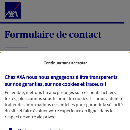
Accéder au Contenu
Formulaire de contact
Expliquez-nous en quelques mots votre
Continuer sans accepter
demande, nous vous répondrons dans les
meilleurs délais par mail ou par téléphone.
Chez AXA nous nous engageons à être transparents
sur nos garanties, sur nos
cookies et traceurs
!
Votre message :
Ensemble, mettons fin aux préjugés sur ces petits fichiers
textes, plus connus sous le nom de
cookies
. Ils nous aident à
traiter des informations essentielles pour garantir la sécurité
du site et faire évoluer votre expérience en ligne, dans le
respect de votre vie privée.