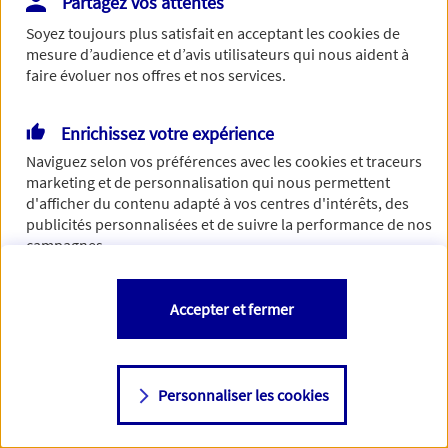
Partagez vos attentes
Vous disposez de droits sur les informations vous concernant. Pour
Soyez toujours plus satisfait en acceptant les
cookies
de
plus d’informations,
cliquez ici
.
mesure d’audience et d’avis utilisateurs qui nous aident à
faire évoluer nos offres et nos services.
Enrichissez votre expérience
Naviguez selon vos préférences avec les
cookies et traceurs
marketing et de personnalisation qui nous permettent
d'afficher du contenu adapté à vos centres d'intérêts, des
publicités personnalisées et de suivre la performance de nos
campagnes.
Vous êtes libre de les accepter, de les refuser comme de
Accepter et fermer
changer d'avis à tout moment en allant sur
"Paramétrer mes
cookies
"
Personnaliser les cookies
Consulter notre politique de
cookies
Étape suivante