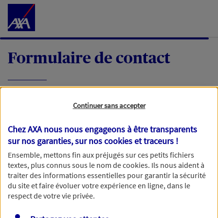
Accéder au Contenu
Formulaire de contact
Expliquez-nous en quelques mots votre
Continuer sans accepter
demande, nous vous répondrons dans les
meilleurs délais par mail ou par téléphone.
Chez AXA nous nous engageons à être transparents
sur nos garanties, sur nos
cookies et traceurs
!
Votre message :
Ensemble, mettons fin aux préjugés sur ces petits fichiers
textes, plus connus sous le nom de
cookies
. Ils nous aident à
traiter des informations essentielles pour garantir la sécurité
du site et faire évoluer votre expérience en ligne, dans le
respect de votre vie privée.