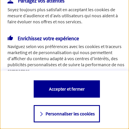
Partagez vos attentes
Vous disposez de droits sur les informations vous concernant. Pour
Soyez toujours plus satisfait en acceptant les
cookies
de
plus d’informations,
cliquez ici
.
mesure d’audience et d’avis utilisateurs qui nous aident à
faire évoluer nos offres et nos services.
Enrichissez votre expérience
Naviguez selon vos préférences avec les
cookies et traceurs
marketing et de personnalisation qui nous permettent
d'afficher du contenu adapté à vos centres d'intérêts, des
publicités personnalisées et de suivre la performance de nos
campagnes.
Vous êtes libre de les accepter, de les refuser comme de
Accepter et fermer
changer d'avis à tout moment en allant sur
"Paramétrer mes
cookies
"
Personnaliser les cookies
Consulter notre politique de
cookies
Étape suivante