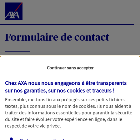
Accéder au Contenu
Formulaire de contact
Expliquez-nous en quelques mots votre
Continuer sans accepter
demande, nous vous répondrons dans les
meilleurs délais par mail ou par téléphone.
Chez AXA nous nous engageons à être transparents
sur nos garanties, sur nos
cookies et traceurs
!
Votre message :
Ensemble, mettons fin aux préjugés sur ces petits fichiers
textes, plus connus sous le nom de
cookies
. Ils nous aident à
traiter des informations essentielles pour garantir la sécurité
du site et faire évoluer votre expérience en ligne, dans le
respect de votre vie privée.