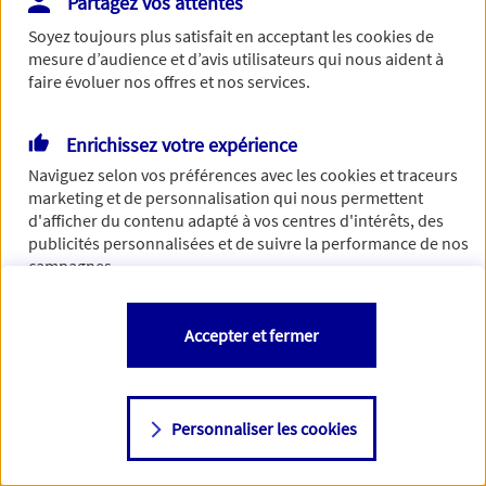
Partagez vos attentes
Vous disposez de droits sur les informations vous concernant. Pour
Soyez toujours plus satisfait en acceptant les
cookies
de
plus d’informations,
cliquez ici
.
mesure d’audience et d’avis utilisateurs qui nous aident à
faire évoluer nos offres et nos services.
Enrichissez votre expérience
Naviguez selon vos préférences avec les
cookies et traceurs
marketing et de personnalisation qui nous permettent
d'afficher du contenu adapté à vos centres d'intérêts, des
publicités personnalisées et de suivre la performance de nos
campagnes.
Vous êtes libre de les accepter, de les refuser comme de
Accepter et fermer
changer d'avis à tout moment en allant sur
"Paramétrer mes
cookies
"
Personnaliser les cookies
Consulter notre politique de
cookies
Étape suivante