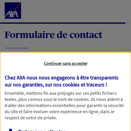
Accéder au Contenu
Formulaire de contact
Expliquez-nous en quelques mots votre
Continuer sans accepter
demande, nous vous répondrons dans les
meilleurs délais par mail ou par téléphone.
Chez AXA nous nous engageons à être transparents
sur nos garanties, sur nos
cookies et traceurs
!
Votre message :
Ensemble, mettons fin aux préjugés sur ces petits fichiers
textes, plus connus sous le nom de
cookies
. Ils nous aident à
traiter des informations essentielles pour garantir la sécurité
du site et faire évoluer votre expérience en ligne, dans le
respect de votre vie privée.