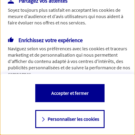
Partagez vos attentes
Vous disposez de droits sur les informations vous concernant. Pour
Soyez toujours plus satisfait en acceptant les
cookies
de
plus d’informations,
cliquez ici
.
mesure d’audience et d’avis utilisateurs qui nous aident à
faire évoluer nos offres et nos services.
Enrichissez votre expérience
Naviguez selon vos préférences avec les
cookies et traceurs
marketing et de personnalisation qui nous permettent
d'afficher du contenu adapté à vos centres d'intérêts, des
publicités personnalisées et de suivre la performance de nos
campagnes.
Vous êtes libre de les accepter, de les refuser comme de
Accepter et fermer
changer d'avis à tout moment en allant sur
"Paramétrer mes
cookies
"
Personnaliser les cookies
Consulter notre politique de
cookies
Étape suivante