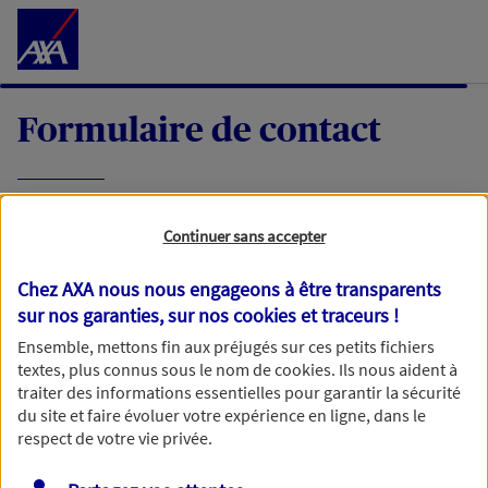
Accéder au Contenu
Formulaire de contact
Expliquez-nous en quelques mots votre
Continuer sans accepter
demande, nous vous répondrons dans les
meilleurs délais par mail ou par téléphone.
Chez AXA nous nous engageons à être transparents
sur nos garanties, sur nos
cookies et traceurs
!
Votre message :
Ensemble, mettons fin aux préjugés sur ces petits fichiers
textes, plus connus sous le nom de
cookies
. Ils nous aident à
traiter des informations essentielles pour garantir la sécurité
du site et faire évoluer votre expérience en ligne, dans le
respect de votre vie privée.