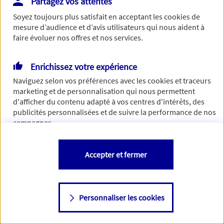
Partagez vos attentes
Vous disposez de droits sur les informations vous concernant. Pour
Soyez toujours plus satisfait en acceptant les
cookies
de
plus d’informations,
cliquez ici
.
mesure d’audience et d’avis utilisateurs qui nous aident à
faire évoluer nos offres et nos services.
Enrichissez votre expérience
Naviguez selon vos préférences avec les
cookies et traceurs
marketing et de personnalisation qui nous permettent
d'afficher du contenu adapté à vos centres d'intérêts, des
publicités personnalisées et de suivre la performance de nos
campagnes.
Vous êtes libre de les accepter, de les refuser comme de
Accepter et fermer
changer d'avis à tout moment en allant sur
"Paramétrer mes
cookies
"
Personnaliser les cookies
Consulter notre politique de
cookies
Étape suivante