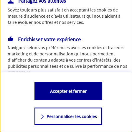
Partagez vos attentes
Vous disposez de droits sur les informations vous concernant. Pour
Soyez toujours plus satisfait en acceptant les
cookies
de
plus d’informations,
cliquez ici
.
mesure d’audience et d’avis utilisateurs qui nous aident à
faire évoluer nos offres et nos services.
Enrichissez votre expérience
Naviguez selon vos préférences avec les
cookies et traceurs
marketing et de personnalisation qui nous permettent
d'afficher du contenu adapté à vos centres d'intérêts, des
publicités personnalisées et de suivre la performance de nos
campagnes.
Vous êtes libre de les accepter, de les refuser comme de
Accepter et fermer
changer d'avis à tout moment en allant sur
"Paramétrer mes
cookies
"
Personnaliser les cookies
Consulter notre politique de
cookies
Étape suivante