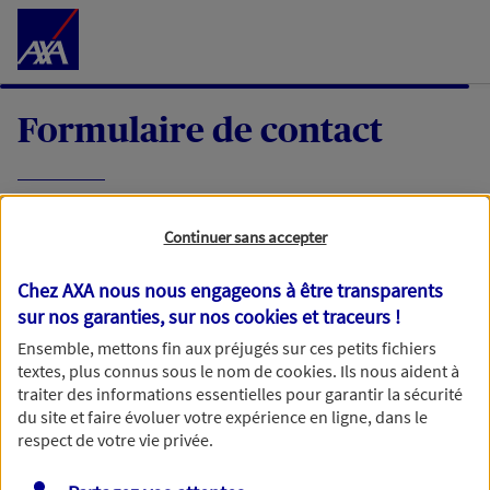
Accéder au Contenu
Formulaire de contact
Expliquez-nous en quelques mots votre
Continuer sans accepter
demande, nous vous répondrons dans les
meilleurs délais par mail ou par téléphone.
Chez AXA nous nous engageons à être transparents
sur nos garanties, sur nos
cookies et traceurs
!
Votre message :
Ensemble, mettons fin aux préjugés sur ces petits fichiers
textes, plus connus sous le nom de
cookies
. Ils nous aident à
traiter des informations essentielles pour garantir la sécurité
du site et faire évoluer votre expérience en ligne, dans le
respect de votre vie privée.