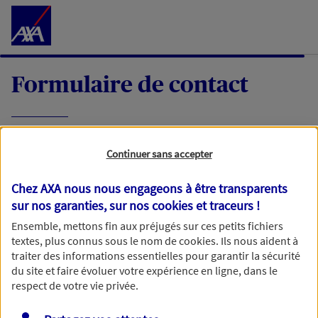
Accéder au Contenu
Formulaire de contact
Expliquez-nous en quelques mots votre
Continuer sans accepter
demande, nous vous répondrons dans les
meilleurs délais par mail ou par téléphone.
Chez AXA nous nous engageons à être transparents
sur nos garanties, sur nos
cookies et traceurs
!
Votre message :
Ensemble, mettons fin aux préjugés sur ces petits fichiers
textes, plus connus sous le nom de
cookies
. Ils nous aident à
traiter des informations essentielles pour garantir la sécurité
du site et faire évoluer votre expérience en ligne, dans le
respect de votre vie privée.