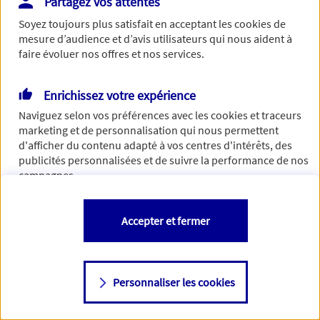
Partagez vos attentes
Vous disposez de droits sur les informations vous concernant. Pour
Soyez toujours plus satisfait en acceptant les
cookies
de
plus d’informations,
cliquez ici
.
mesure d’audience et d’avis utilisateurs qui nous aident à
faire évoluer nos offres et nos services.
Enrichissez votre expérience
Naviguez selon vos préférences avec les
cookies et traceurs
marketing et de personnalisation qui nous permettent
d'afficher du contenu adapté à vos centres d'intérêts, des
publicités personnalisées et de suivre la performance de nos
campagnes.
Vous êtes libre de les accepter, de les refuser comme de
Accepter et fermer
changer d'avis à tout moment en allant sur
"Paramétrer mes
cookies
"
Personnaliser les cookies
Consulter notre politique de
cookies
Étape suivante