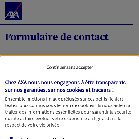
Accéder au Contenu
Formulaire de contact
Expliquez-nous en quelques mots votre
Continuer sans accepter
demande, nous vous répondrons dans les
meilleurs délais par mail ou par téléphone.
Chez AXA nous nous engageons à être transparents
sur nos garanties, sur nos
cookies et traceurs
!
Votre message :
Ensemble, mettons fin aux préjugés sur ces petits fichiers
textes, plus connus sous le nom de
cookies
. Ils nous aident à
traiter des informations essentielles pour garantir la sécurité
du site et faire évoluer votre expérience en ligne, dans le
respect de votre vie privée.