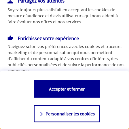
Partagez vos attentes
Vous disposez de droits sur les informations vous concernant. Pour
Soyez toujours plus satisfait en acceptant les
cookies
de
plus d’informations,
cliquez ici
.
mesure d’audience et d’avis utilisateurs qui nous aident à
faire évoluer nos offres et nos services.
Enrichissez votre expérience
Naviguez selon vos préférences avec les
cookies et traceurs
marketing et de personnalisation qui nous permettent
d'afficher du contenu adapté à vos centres d'intérêts, des
publicités personnalisées et de suivre la performance de nos
campagnes.
Vous êtes libre de les accepter, de les refuser comme de
Accepter et fermer
changer d'avis à tout moment en allant sur
"Paramétrer mes
cookies
"
Personnaliser les cookies
Consulter notre politique de
cookies
Étape suivante