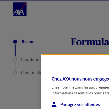
Accéder au Contenu
Formula
Besoin
Coordonnées
Expliquez-nous en
délais par mail ou
Confirmation
Chez AXA nous nous engageon
Votre message :
Ensemble, mettons fin aux préjugés 
informations essentielles pour garan
Partagez vos attentes