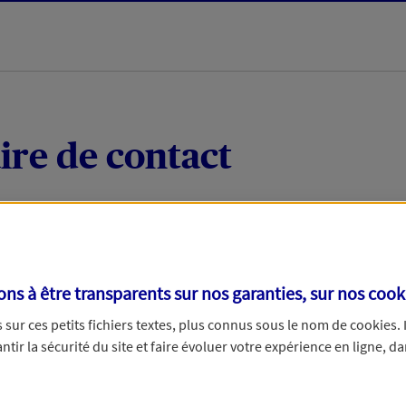
ire de contact
 quelques mots votre demande, nous vous répondrons 
 par téléphone.
s à être transparents sur nos garanties, sur nos
cook
sur ces petits fichiers textes, plus connus sous le nom de
cookies
.
tir la sécurité du site et faire évoluer votre expérience en ligne, da