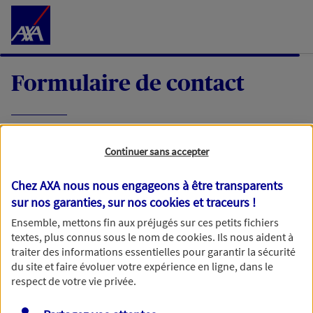
Accéder au Contenu
Formulaire de contact
Expliquez-nous en quelques mots votre
Continuer sans accepter
demande, nous vous répondrons dans les
meilleurs délais par mail ou par téléphone.
Chez AXA nous nous engageons à être transparents
sur nos garanties, sur nos
cookies et traceurs
!
Votre message :
Ensemble, mettons fin aux préjugés sur ces petits fichiers
textes, plus connus sous le nom de
cookies
. Ils nous aident à
traiter des informations essentielles pour garantir la sécurité
du site et faire évoluer votre expérience en ligne, dans le
respect de votre vie privée.