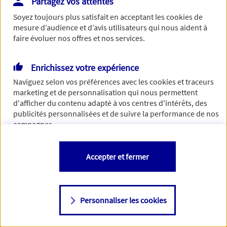
Partagez vos attentes
Vous disposez de droits sur les informations vous concernant. Pour
Soyez toujours plus satisfait en acceptant les
cookies
de
plus d’informations,
cliquez ici
.
mesure d’audience et d’avis utilisateurs qui nous aident à
faire évoluer nos offres et nos services.
Enrichissez votre expérience
Naviguez selon vos préférences avec les
cookies et traceurs
marketing et de personnalisation qui nous permettent
d'afficher du contenu adapté à vos centres d'intérêts, des
publicités personnalisées et de suivre la performance de nos
campagnes.
Vous êtes libre de les accepter, de les refuser comme de
Accepter et fermer
changer d'avis à tout moment en allant sur
"Paramétrer mes
cookies
"
Personnaliser les cookies
Consulter notre politique de
cookies
Étape suivante